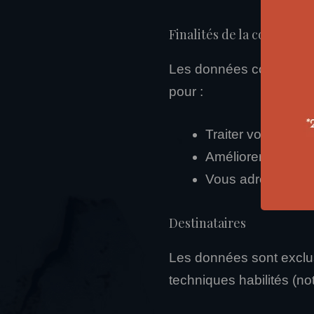
Finalités de la collecte
Les données collectées v
pour :
Traiter vos deman
Améliorer la quali
Vous adresser des 
Destinataires
Les données sont exclus
techniques habilités (n