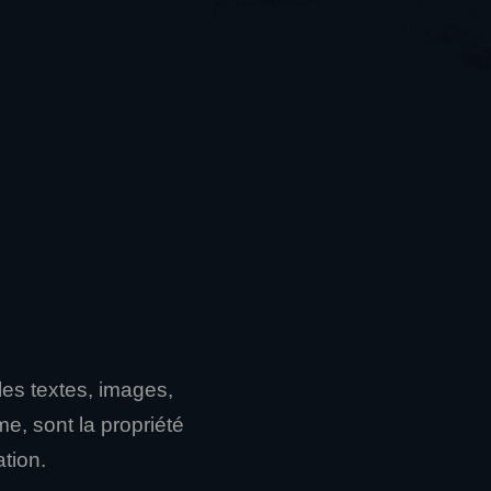
les textes, images,
me, sont la propriété
ation.