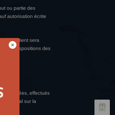
out ou partie des
auf autorisation écrite
u’il contient sera
t aux dispositions des
 vos données, effectués
nt Général sur la