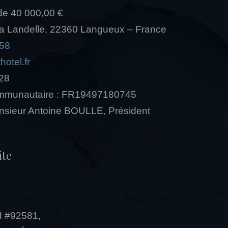
de 40 000,00 €
e la Landelle, 22360 Langueux – France
 58
hotel.fr
28
ommunautaire : FR19497180745
onsieur Antoine BOULLE, Président
ite
:
d #92581,