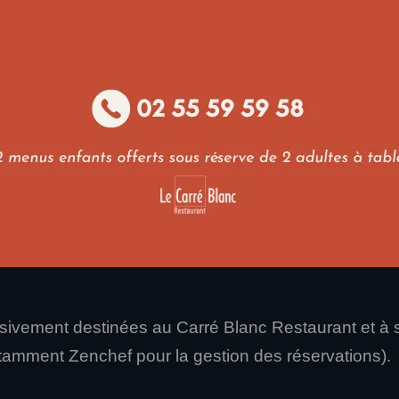
ia les formulaires de contact ou les systèmes de rés
des de réservation ou de contact,
té du service,
informations relatives au restaurant (si consentemen
ivement destinées au Carré Blanc Restaurant et à s
otamment Zenchef pour la gestion des réservations).