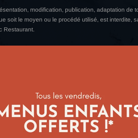
ésentation, modification, publication, adaptation de t
e soit le moyen ou le procédé utilisé, est interdite, s
c Restaurant.
utorisée du site ou de l’un quelconque des éléments q
tutive d’une contrefaçon et poursuivie conformémen
nts du Code de la Propriété Intellectuelle.
es personnelles (RGPD)
nt s’engage à ce que la collecte et le traitement de
arreblanc-restaurant.fr, soient conformes au Règleme
RGPD) et à la loi Informatique et Libertés.