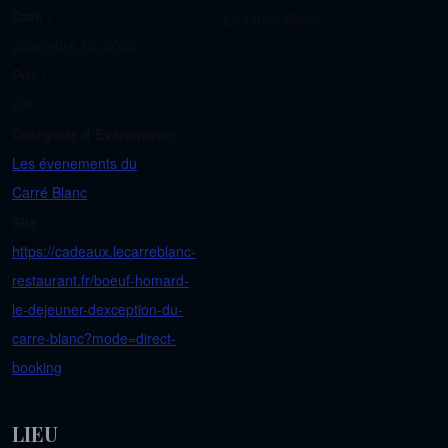
Date :
Le Carré Blanc
décembre 12, 2025
Prix :
60€
Catégorie d’Évènement:
Les évenements du
Carré Blanc
Site :
https://cadeaux.lecarreblanc-
restaurant.fr/boeuf-homard-
le-dejeuner-dexception-du-
carre-blanc?mode=direct-
booking
LIEU