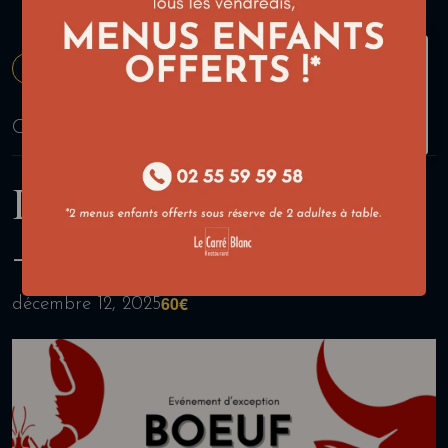
« Tous les Évènements
Cet évènement est passé.
Déjeuner d’exception
– Boeuf & Homard
60€
décembre 12, 2025